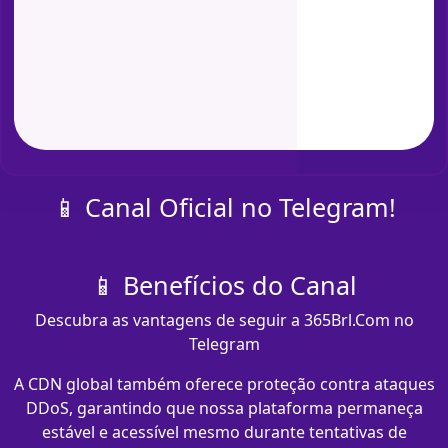
📱 Canal Oficial no Telegram!
📱 Benefícios do Canal
Descubra as vantagens de seguir a 365Brl.Com no
Telegram
A CDN global também oferece proteção contra ataques
DDoS, garantindo que nossa plataforma permaneça
estável e acessível mesmo durante tentativas de