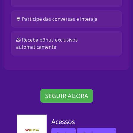
💬 Participe das conversas e interaja
🎁 Receba bônus exclusivos
automaticamente
SEGUIR AGORA
Acessos