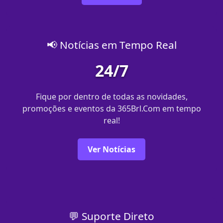
📢 Notícias em Tempo Real
24/7
Fique por dentro de todas as novidades,
promoções e eventos da 365Brl.Com em tempo
real!
Ver Notícias
💬 Suporte Direto