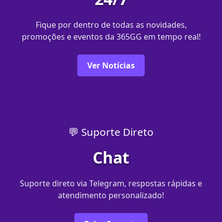
Fique por dentro de todas as novidades,
promoções e eventos da 365GG em tempo real!
Ver Notícias
💬 Suporte Direto
Chat
Suporte direto via Telegram, respostas rápidas e
atendimento personalizado!