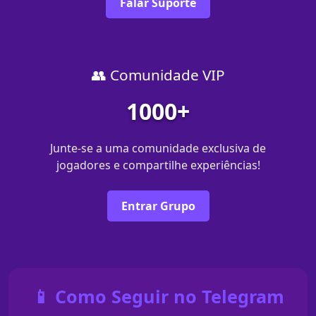
Falar Suporte
👥 Comunidade VIP
1000+
Junte-se a uma comunidade exclusiva de
jogadores e compartilhe experiências!
Entrar Grupo
📱 Como Seguir no Telegram