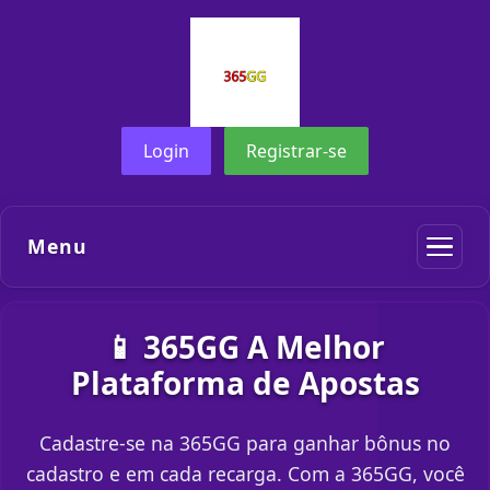
Login
Registrar-se
Menu
📱 365GG A Melhor
Plataforma de Apostas
Cadastre-se na 365GG para ganhar bônus no
cadastro e em cada recarga. Com a 365GG, você