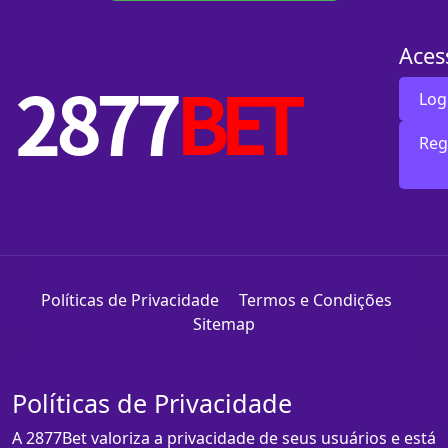
Aces
Log
Reg
Políticas de Privacidade
Termos e Condições
Sitemap
Políticas de Privacidade
A 2877Bet valoriza a privacidade de seus usuários e está