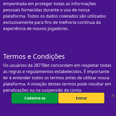
empenhada em proteger todas as informações
pessoais fornecidas durante o uso de nossa
plataforma. Todos os dados coletados são utilizados
exclusivamente para fins de melhoria contínua da
experiência de nossos jogadores.
Termos e Condições
Os usuários da 2877Bet concordam em respeitar todas
as regras e regulamentos estabelecidos. É importante
ler e entender todos os termos antes de utilizar nossa
plataforma. A violação destes termos pode resultar em
penalizações ou na suspensão da conta.
X
Cadastre-se
Entrar