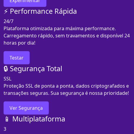
Experimentar
⚡ Performance Rápida
24/7
Plataforma otimizada para máxima performance.
Carregamento rápido, sem travamentos e disponível 24
horas por dia!
Testar
🔒 Segurança Total
SSL
Proteção SSL de ponta a ponta, dados criptografados e
transações seguras. Sua segurança é nossa prioridade!
Ver Segurança
📱 Multiplataforma
3